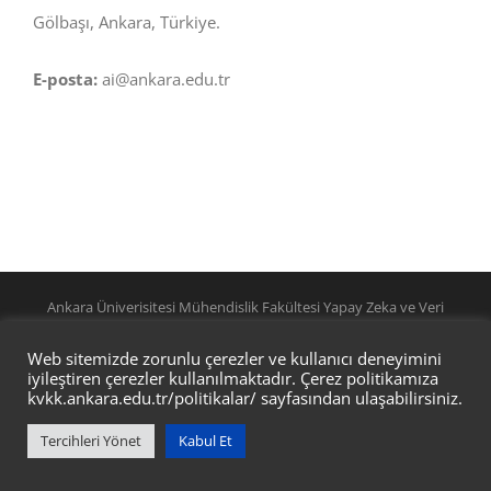
Gölbaşı, Ankara, Türkiye.
E-posta:
ai@ankara.edu.tr
Ankara Üniverisitesi Mühendislik Fakültesi Yapay Zeka ve Veri
Mühendisliği Bölümü @ ANKARA ÜNİVERSİTESİ BİD
Web sitemizde zorunlu çerezler ve kullanıcı deneyimini
iyileştiren çerezler kullanılmaktadır. Çerez politikamıza
kvkk.ankara.edu.tr/politikalar/
sayfasından ulaşabilirsiniz.
Tercihleri Yönet
Kabul Et