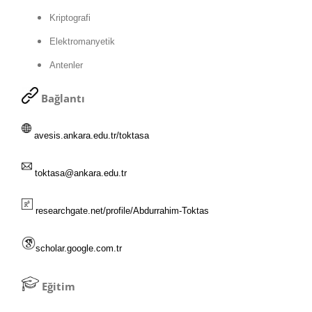
Kriptografi
Elektromanyetik
Antenler
Bağlantı
avesis.ankara.edu.tr/toktasa
toktasa@ankara.edu.tr
researchgate.net/profile/Abdurrahim-Toktas
scholar.google.com.tr
Eğitim