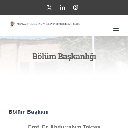
Skip
X
LinkedIn
Instagram
to
content
Bölüm Başkanlığı
Bölüm Başkanı
Prof. Dr. Abdurrahim Toktaş