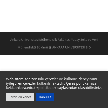
Ankara Üniverisitesi Mühendislik Fakültesi Yapay Zeka ve Veri
Mühendisliği Bölümü @ ANKARA ÜNİVERSİTESİ BİD
Web sitemizde zorunlu çerezler ve kullanıcı deneyimini
iyileştiren çerezler kullanılmaktadır. Çerez politikamıza
kvkk.ankara.edu.tr/politikalar/
sayfasından ulaşabilirsiniz.
Tercihleri Yönet
Kabul Et