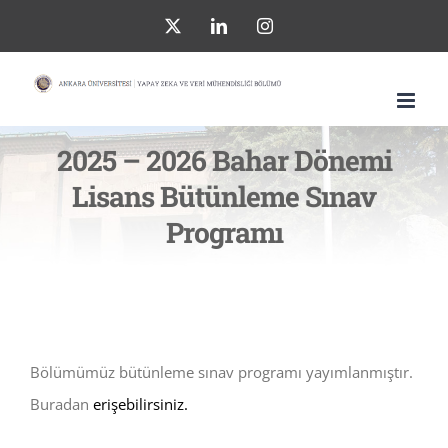
Skip
X
LinkedIn
Instagram
to
content
2025 – 2026 Bahar Dönemi
Lisans Bütünleme Sınav
Programı
Bölümümüz bütünleme sınav programı yayımlanmıştır.
Buradan
erişebilirsiniz.