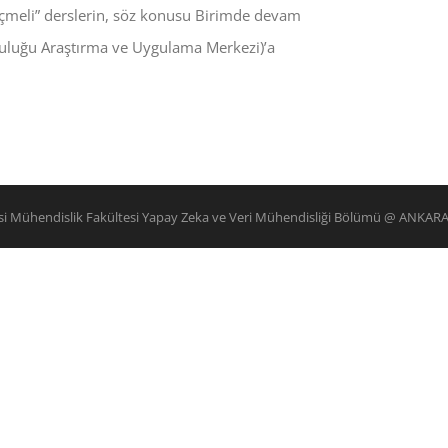
çmeli” derslerin, söz konusu Birimde devam
luluğu Araştırma ve Uygulama Merkezi)’a
esi Mühendislik Fakültesi Yapay Zeka ve Veri Mühendisliği Bölümü @ ANKAR