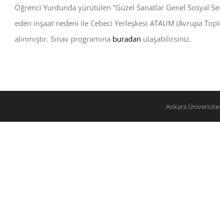
Öğrenci Yurdunda yürütülen “Güzel Sanatlar Genel Sosyal Se
eden inşaat nedeni ile Cebeci Yerleşkesi ATAUM (Avrupa Top
alınmıştır. Sınav programına
buradan
ulaşabilirsiniz.
Ankara Üniverisit