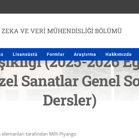
ikliği (2025-2026 Eğ
ns
Lisansüstü
Formlar
Araştırma
Hakkımızda
zel Sanatlar Genel S
Dersler)
 elemanları tarafından Milli Piyango