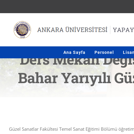
Skip
to
content
Ders Mekan Değiş
Ana Sayfa
Personel
Lisa
Bahar Yarıyılı Gü
Güzel Sanatlar Fakültesi Temel Sanat Eğitimi Bölümü öğretim