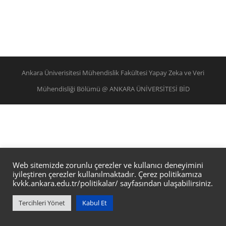
Ankara Üniverisitesi Mühendislik Fakültesi Yapay Zeka ve Veri
Mühendisliği Bölümü @ ANKARA ÜNİVERSİTESİ BİD
Web sitemizde zorunlu çerezler ve kullanıcı deneyimini
iyileştiren çerezler kullanılmaktadır. Çerez politikamıza
kvkk.ankara.edu.tr/politikalar/
sayfasından ulaşabilirsiniz.
Tercihleri Yönet
Kabul Et