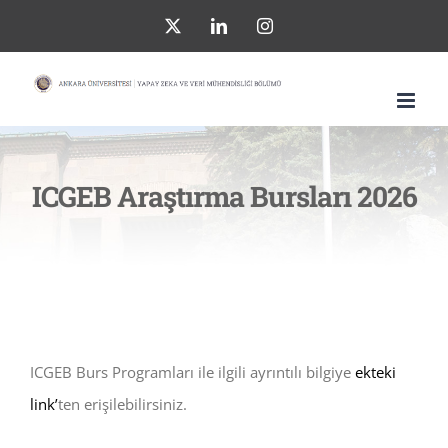
Skip
X
LinkedIn
Instagram
to
content
ICGEB Araştırma Bursları 2026
ICGEB Burs Programları ile ilgili ayrıntılı bilgiye
ekteki
link’
ten erişilebilirsiniz.