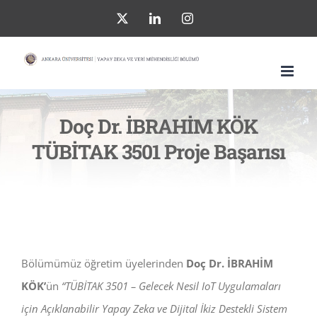
Skip
X
LinkedIn
Instagram
to
content
Doç Dr. İBRAHİM KÖK
TÜBİTAK 3501 Proje Başarısı
Bölümümüz öğretim üyelerinden
Doç Dr. İBRAHİM
KÖK’
ün
“TÜBİTAK 3501 – Gelecek Nesil IoT Uygulamaları
için Açıklanabilir Yapay Zeka ve Dijital İkiz Destekli Sistem