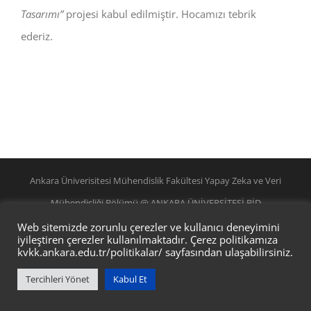
Tasarımı”
projesi kabul edilmiştir. Hocamızı tebrik
ederiz.
Ankara Üniverisitesi Mühendislik Fakültesi Yapay Zeka ve Veri
Mühendisliği Bölümü @ ANKARA ÜNİVERSİTESİ BİD
Web sitemizde zorunlu çerezler ve kullanıcı deneyimini
iyileştiren çerezler kullanılmaktadır. Çerez politikamıza
kvkk.ankara.edu.tr/politikalar/
sayfasından ulaşabilirsiniz.
Tercihleri Yönet
Kabul Et