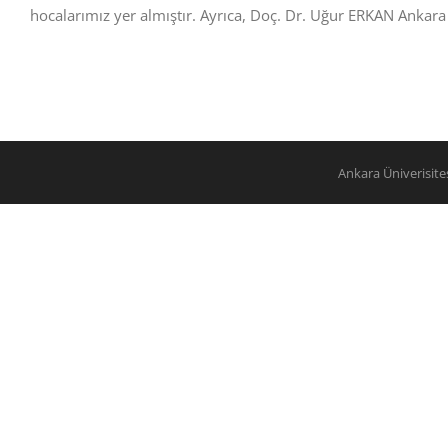
hocalarımız yer almıştır. Ayrıca, Doç. Dr. Uğur ERKAN Ankara Ü
Ankara Üniverisit