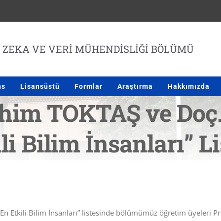
ns
Lisansüstü
Formlar
Araştırma
Hakkımızda
rahim TOKTAŞ ve Doç
li Bilim İnsanları” L
n En Etkili Bilim İnsanları” listesinde bölümümüz öğretim üyeleri