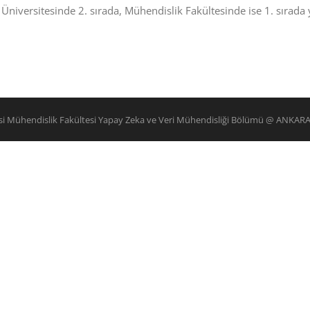
niversitesinde 2. sırada, Mühendislik Fakültesinde ise 1. sırada y
esi Mühendislik Fakültesi Yapay Zeka ve Veri Mühendisliği Bölümü @ ANKAR