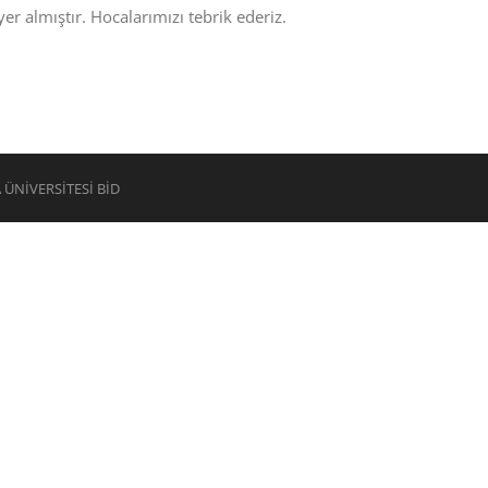
er almıştır. Hocalarımızı tebrik ederiz.
A ÜNİVERSİTESİ BİD