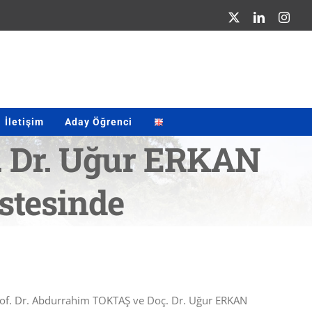
X
LinkedIn
Inst
İletişim
Aday Öğrenci
. Dr. Uğur ERKAN
istesinde
 Prof. Dr. Abdurrahim TOKTAŞ ve Doç. Dr. Uğur ERKAN