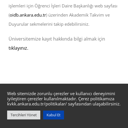
işlemleri için Öğrenci İşleri Daire Başkanlığı web sayfası
(
oidb.ankara.edu.tr
) üzerinden Akademik Takvim ve
Duyurular sekmelerini takip edebilirsiniz.
Üniversitemize kayıt hakkında bilgi almak için
tıklayınız.
Web sitemizde zorunlu çerezler ve kullanıcı deneyimini
iyileştiren çerezler kullanılmaktadır. Çerez politikamıza
kvkk.ankara.edu.tr/politikalar/
sayfasından ulaşabilirsiniz.
Ankara Üniverisitesi Mühendislik Fakültesi Yapay Zeka ve Veri
Tercihleri Yönet
Kabul Et
Mühendisliği Bölümü @ ANKARA ÜNİVERSİTESİ BİD