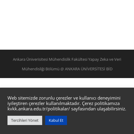
Ankara Üniverisitesi Mühendislik Fakültesi Yapay Zeka ve Veri
Mühendisliği Bölümü @ ANKARA ÜNİVERSİTESİ BİD
Web sitemizde zorunlu çerezler ve kullanıcı deneyimini
iyileştiren çerezler kullanılmaktadır. Çerez politikamıza
kvkk.ankara.edu.tr/politikalar/
sayfasından ulaşabilirsiniz.
Tercihleri Yönet
Kabul Et