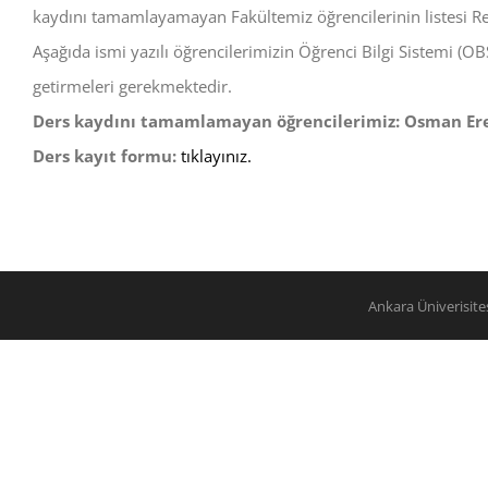
kaydını tamamlayamayan Fakültemiz öğrencilerinin listesi Rek
Aşağıda ismi yazılı öğrencilerimizin Öğrenci Bilgi Sistemi (O
getirmeleri gerekmektedir.
Ders kaydını tamamlamayan öğrencilerimiz: Osman Ere
Ders kayıt formu:
tıklayınız.
Ankara Üniverisit