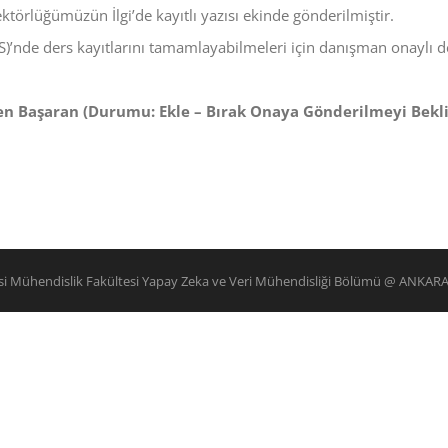
törlüğümüzün İlgi’de kayıtlı yazısı ekinde gönderilmiştir.
BS)’nde ders kayıtlarını tamamlayabilmeleri için danışman onaylı d
n Başaran (Durumu: Ekle – Bırak Onaya Gönderilmeyi Bekli
esi Mühendislik Fakültesi Yapay Zeka ve Veri Mühendisliği Bölümü @ ANKAR