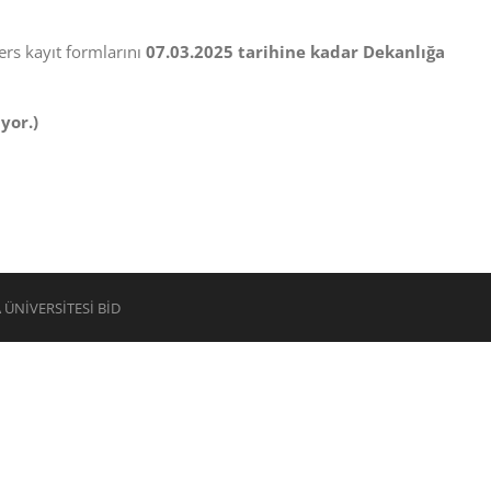
ers kayıt formlarını
07.03.2025 tarihine kadar Dekanlığa
yor.)
A ÜNİVERSİTESİ BİD