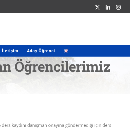
X
LinkedIn
Inst
İletişim
Aday Öğrenci
n Öğrencilerimiz
le ders kaydını danışman onayına göndermediği için ders