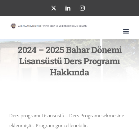
Skip
X
LinkedIn
Instagram
to
content
2024 – 2025 Bahar Dönemi
Lisansüstü Ders Programı
Hakkında
Ders programı Lisansüstü – Ders Programı sekmesine
eklenmiştir. Program güncellenebilir.