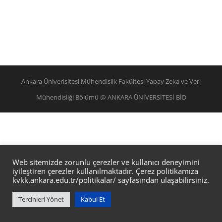
Ankara Üniverisitesi Mühendislik Fakültesi Yapay Zeka ve Veri
Mühendisliği Bölümü @ ANKARA ÜNİVERSİTESİ BİD
Web sitemizde zorunlu çerezler ve kullanıcı deneyimini
iyileştiren çerezler kullanılmaktadır. Çerez politikamıza
kvkk.ankara.edu.tr/politikalar/
sayfasından ulaşabilirsiniz.
Tercihleri Yönet
Kabul Et