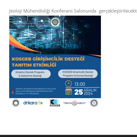
Jeoloji Mühendisliği Konferans Salonunda gerçekleştirilecekti