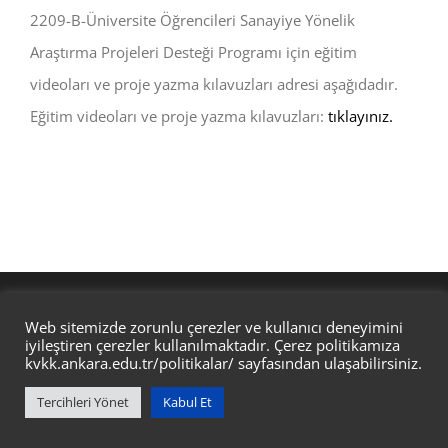
2209-B-Üniversite Öğrencileri Sanayiye Yönelik
Araştırma Projeleri Desteği Programı için eğitim
videoları ve proje yazma kılavuzları adresi aşağıdadır.
Eğitim videoları ve proje yazma kılavuzları:
tıklayınız.
Ankara Üniverisitesi Mühendislik Fakültesi Yapay Zeka ve Veri
Web sitemizde zorunlu çerezler ve kullanıcı deneyimini
Mühendisliği Bölümü @ ANKARA ÜNİVERSİTESİ BİD
iyileştiren çerezler kullanılmaktadır. Çerez politikamıza
kvkk.ankara.edu.tr/politikalar/
sayfasından ulaşabilirsiniz.
Tercihleri Yönet
Kabul Et