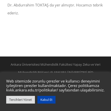
Dr. Abdurrahim TOKTAŞ da yer almıştır. Hocamızı tebrik
ederiz.
Ankara Üniverisitesi Mühendislik Fakültesi Yapay Zeka ve Veri
Mühendisliği Bölümü @ ANKARA ÜNİVERSİTESİ BİD
Web sitemizde zorunlu çerezler ve kullanıcı deneyimini
iyileştiren çerezler kullanılmaktadır. Çerez politikamıza
kvkk.ankara.edu.tr/politikalar/
sayfasından ulaşabilirsiniz.
Tercihleri Yönet
Kabul Et