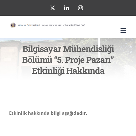
Skip
X
LinkedIn
Instagram
to
content
Bilgisayar Mühendisliği
Bölümü “5. Proje Pazarı”
Etkinliği Hakkında
Etkinlik hakkında bilgi aşağıdadır.