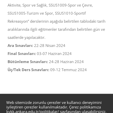
Aktivite, Spor ve Sağlık, SSUS1009-Spor ve Çevre,
SSUS1005-Turizm ve Spor, SSUS1010-Sportif
Rekreasyon” derslerinin aşağıda belirtilen tablodaki tarih
aralıklarında ilgili eğitmenler tarafından belirtilen gün ve
saatlerde yapılacaktır.
Ara Sınavları:
22-28 Nisan 2024
Final Sınavları:
03-07 Haziran 2024
Bütünleme Sınavları:
24-28 Haziran 2024
Üç/Tek Ders Sınavları:
09-12 Temmuz 2024
Web sitemizde zorunlu çerezler ve kullanıcı deneyimini
iyileştiren çerezler kullanılmaktadır. Çerez politikamıza
kvkk.ankara.edu.tr/politikalar/
sayfasından ulaşabilirsiniz.