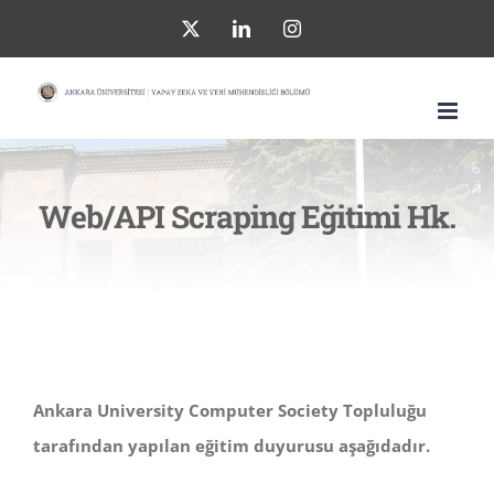
Skip
X
LinkedIn
Instagram
to
content
Web/API Scraping Eğitimi Hk.
Ankara University Computer Society Topluluğu
tarafından yapılan eğitim duyurusu aşağıdadır.