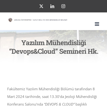
Skip
X
LinkedIn
Instagram
to
content
Yazılım Mühendisliği
“Devops&Cloud” Semineri Hk.
Fakültemiz Yazılım Mühendisliği Bölümü tarafından 8
Mart 2024 tarihinde, saat 13.30‘da Jeoloji Mühendisliği
Konferans Salonu‘nda
“DEVOPS & CLOUD”
başlıklı