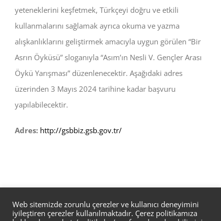
yeteneklerini keşfetmek, Türkçeyi doğru ve etkili
kullanmalarını sağlamak ayrıca okuma ve yazma
alışkanlıklarını geliştirmek amacıyla uygun görülen “Bir
Asrın Öyküsü” sloganıyla “Asım’ın Nesli V. Gençler Arası
Öykü Yarışması” düzenlenecektir. Aşağıdaki adres
üzerinden 3 Mayıs 2024 tarihine kadar başvuru
yapılabilecektir.
Adres:
http://gsbbiz.gsb.gov.tr/
Web sitemizde zorunlu çerezler ve kullanıcı deneyimini
iyileştiren çerezler kullanılmaktadır. Çerez politikamıza