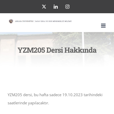
Skip
X
LinkedIn
Instagram
to
content
YZM205 Dersi Hakkında
YZM205 dersi, bu hafta sadece 19.10.2023 tarihindeki
saatlerinde yapılacaktır.