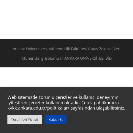
Ankara Üniverisitesi Mühendislik Fakültesi Yapay Zeka ve Veri
Mühendisliği Bölümü @ ANKARA ÜNİVERSİTESİ BİD
Web sitemizde zorunlu çerezler ve kullanıcı deneyimini
iyileştiren çerezler kullanılmaktadır. Çerez politikamıza
kvkk.ankara.edu.tr/politikalar/
sayfasından ulaşabilirsiniz.
Tercihleri Yönet
Kabul Et