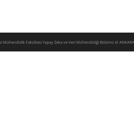
esi Mühendislik Fakültesi Yapay Zeka ve Veri Mühendisliği Bölümü @ ANKAR