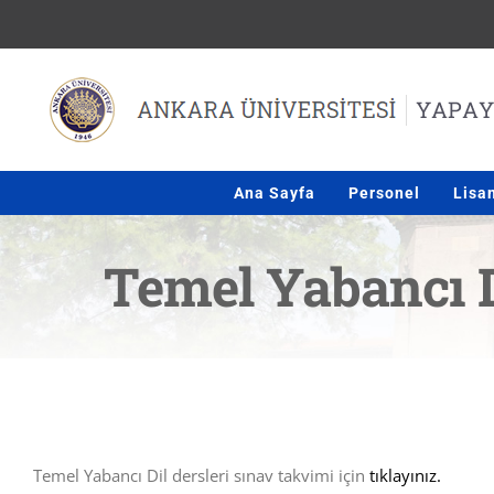
Skip
to
content
Ana Sayfa
Personel
Lisa
Temel Yabancı D
Temel Yabancı Dil dersleri sınav takvimi için
tıklayınız.