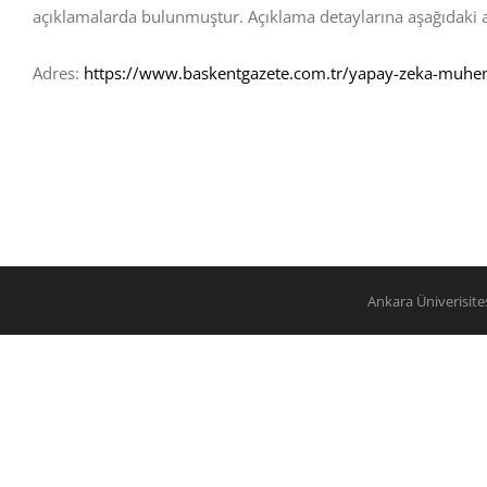
açıklamalarda bulunmuştur. Açıklama detaylarına aşağıdaki a
Adres:
https://www.baskentgazete.com.tr/yapay-zeka-muhend
Ankara Üniverisit