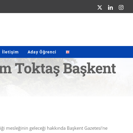
X
LinkedIn
Inst
İletişim
Aday Öğrenci
im Toktaş Başkent
iği mesleğinin geleceği hakkında Başkent Gazetesi’ne