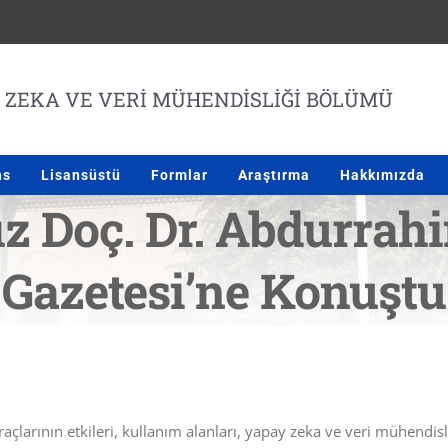
ns
Lisansüstü
Formlar
Araştırma
Hakkımızda
 Doç. Dr. Abdurrah
Gazetesi’ne Konuştu
larının etkileri, kullanım alanları, yapay zeka ve veri mühendisl