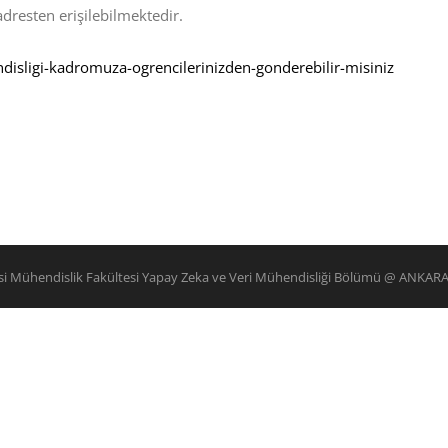
dresten erişilebilmektedir.
isligi-kadromuza-ogrencilerinizden-gonderebilir-misiniz
esi Mühendislik Fakültesi Yapay Zeka ve Veri Mühendisliği Bölümü @ ANKAR