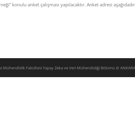
Örneği” konulu anket çalışması yapılacaktır. Anket adresi aşağıdadır
esi Mühendislik Fakültesi Yapay Zeka ve Veri Mühendisliği Bölümü @ ANKAR