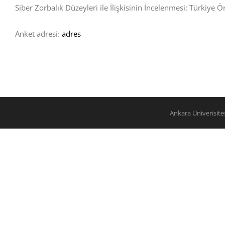
Siber Zorbalık Düzeyleri ile İlişkisinin İncelenmesi: Türkiye 
Anket adresi:
adres
Ankara Üniverisit