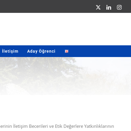
X
LinkedIn
Inst
İletişim
Aday Öğrenci
inin İletişim Becerileri ve Etik Değerlere Yatkınlıklarının