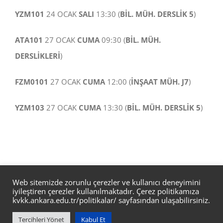
YZM101
24 OCAK
SALI
13:30 (
BİL. MÜH. DERSLİK 5
)
ATA101
27 OCAK
CUMA
09:30 (
BİL. MÜH.
DERSLİKLERİ
)
FZM0101
27 OCAK
CUMA
12:00 (
İNŞAAT MÜH. J7
)
YZM103
27 OCAK
CUMA
13:30 (
BİL. MÜH. DERSLİK 5
)
Web sitemizde zorunlu çerezler ve kullanıcı deneyimini
iyileştiren çerezler kullanılmaktadır. Çerez politikamıza
kvkk.ankara.edu.tr/politikalar/
sayfasından ulaşabilirsiniz.
Ankara Üniverisitesi Mühendislik Fakültesi Yapay Zeka ve Veri
Tercihleri Yönet
Kabul Et