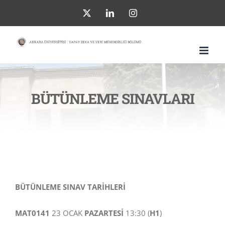
Skip
X
LinkedIn
Instagram
to
content
BÜTÜNLEME SINAVLARI
BÜTÜNLEME SINAV TARİHLERİ
MAT0141
23 OCAK
PAZARTESİ
13:30 (
H1
)